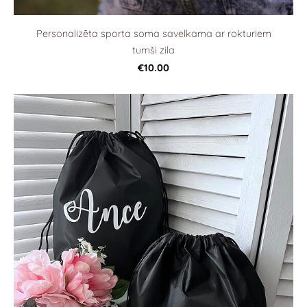
Personalizēta sporta soma savelkama ar rokturiem
tumši zila
€10.00