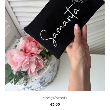
Maciņš/penālis
€6.00