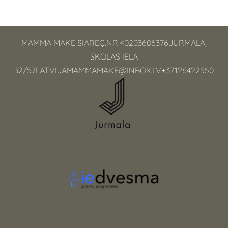
MAMMA MAKE SIAREĢ.NR 40203606376JŪRMALA,
SKOLAS IELA
32/
57LATVIJAMAMMAMAKE@INBOX.LV
+37126422550