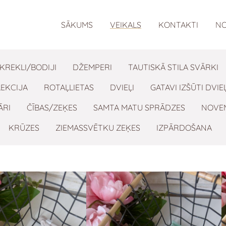
anos!
SĀKUMS
VEIKALS
KONTAKTI
NO
-KREKLI/BODIJI
DŽEMPERI
TAUTISKĀ STILA SVĀRKI
EKCIJA
ROTAĻLIETAS
DVIEĻI
GATAVI IZŠŪTI DVIEĻ
ĀRI
ČĪBAS/ZEĶES
SAMTA MATU SPRĀDZES
NOVE
KRŪZES
ZIEMASSVĒTKU ZEĶES
IZPĀRDOŠANA