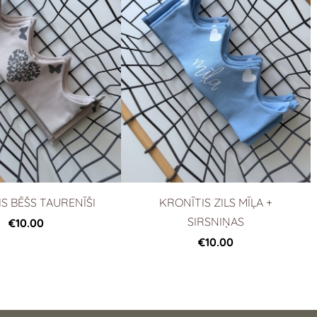
S BĒŠS TAURENĪŠI
KRONĪTIS ZILS MĪĻA +
SIRSNIŅAS
€10.00
€10.00