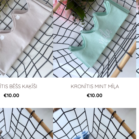
TIS BĒŠS KAĶĪŠI
KRONĪTIS MINT MĪĻA
€10.00
€10.00