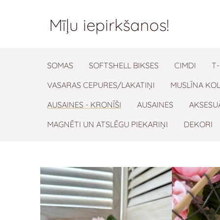
Mīļu iepirkš
SOMAS
SOFTSHELL BIKSES
CIMDI
T
VASARAS CEPURES/LAKATIŅI
MUSLĪNA KOL
AUSAINES - KRONĪŠI
AUSAINES
AKSESU
MAGNĒTI UN ATSLĒGU PIEKARIŅI
DEKORI