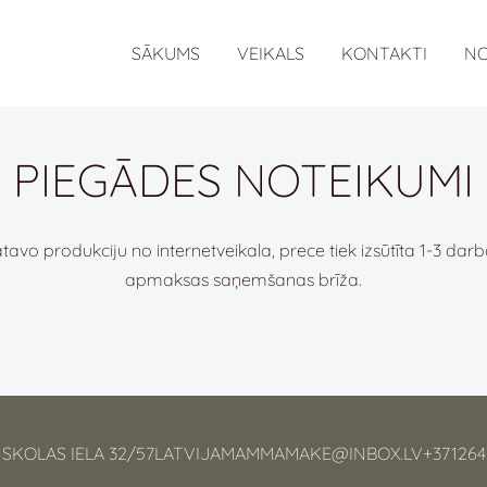
anos!
SĀKUMS
VEIKALS
KONTAKTI
NO
PIEGĀDES NOTEIKUMI
tavo produkciju no internetveikala, prece tiek izsūtīta 1-3 darb
apmaksas saņemšanas brīža.
 SKOLAS IELA 32/57LATVIJAMAMMAMAKE@INBOX.LV+371264