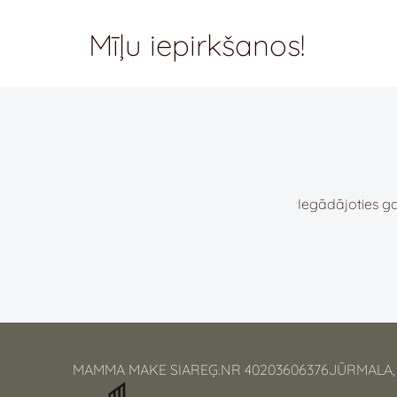
Mīļu iepirkš
Iegādājoties ga
MAMMA MAKE SIAREĢ.NR 40203606376JŪRMALA,