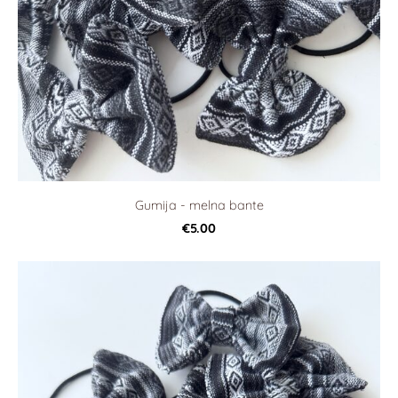
Gumija - melna bante
€5.00