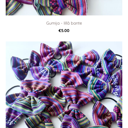
Gumija - lillā bante
€5.00