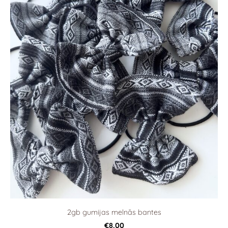
2gb gumijas melnās bantes
€8.00