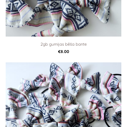
2gb gumijas bēša bante
€8.00