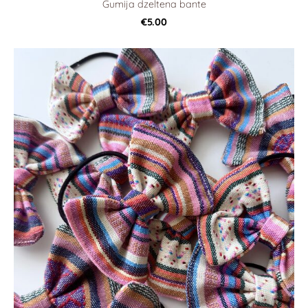
Gumija dzeltena bante
€5.00