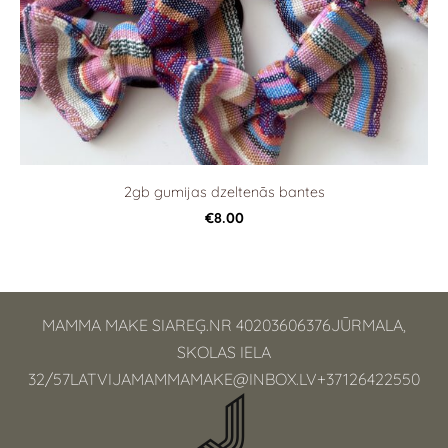
2gb gumijas dzeltenās bantes
€8.00
MAMMA MAKE SIAREĢ.NR 40203606376JŪRMALA,
SKOLAS IELA
32/
57LATVIJAMAMMAMAKE@INBOX.LV
+37126422550