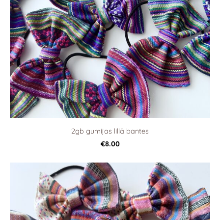
2gb gumijas lillā bantes
€8.00